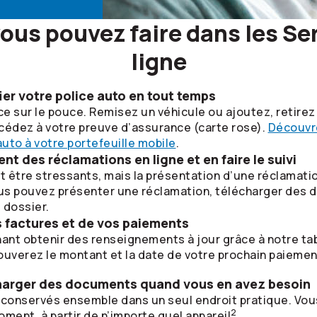
ous pouvez faire dans les Se
ligne
ier votre police auto en tout temps
e sur le pouce. Remisez un véhicule ou ajoutez, retirez
cédez à votre preuve d’assurance (carte rose).
Découvr
uto à votre portefeuille mobile
.
t des réclamations en ligne et en faire le suivi
être stressants, mais la présentation d’une réclamation 
ous pouvez présenter une réclamation, télécharger des 
 dossier.
os factures et de vos paiements
nt obtenir des renseignements à jour grâce à notre tab
ouverez le montant et la date de votre prochain paiement
charger des documents quand vous en avez besoin
onservés ensemble dans un seul endroit pratique. Vous
2
ment, à partir de n’importe quel appareil
.