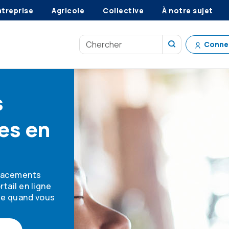
ntreprise
Agricole
Collective
À notre sujet
Conne
s
es en
placements
tail en ligne
te quand vous