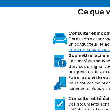
Ce que v
Consulter et modif
Gérez votre assuranc
un conducteur, et ac
preuve d’assurance a
Soumettre facilemen
Les imprévus peuvent 
Services en ligne, v
progression de votre
Faire le suivi de v
Vous pouvez maintena
paiements. Vous y tr
Consulter et télé
Vos documents sont c
télécharger à tout mo