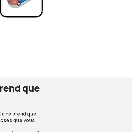
prend que
ela ne prend que
choses que vous