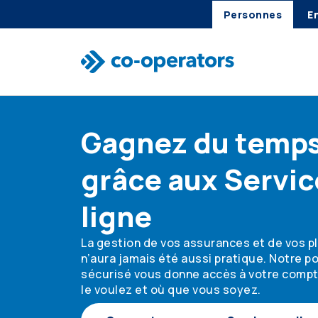
Personnes
E
Passer à la recherche
Passer au menu principal
Passer au contenu principal
Passer au pied de page
Gagnez du temp
grâce aux Servic
ligne
La gestion de vos assurances et de vos 
n’aura jamais été aussi pratique. Notre por
sécurisé vous donne accès à votre comp
le voulez et où que vous soyez.