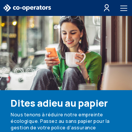
Passer à la recherche
Passer au menu principal
Passer au contenu principal
Passer au pied de page
Dites adieu au papier
Nous tenons à réduire notre empreinte
écologique. Passez au sans papier pour la
gestion de votre police d’assurance