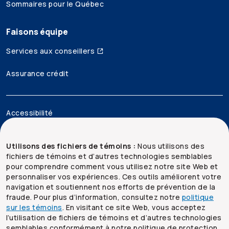
Sommaires pour le Québec
Faisons équipe
Services aux conseillers
Assurance crédit
Accessibilité
Mentions juridiques
Utilisons des fichiers de témoins :
Nous utilisons des
fichiers de témoins et d’autres technologies semblables
Sécurité et confidentialité
pour comprendre comment vous utilisez notre site Web et
personnaliser vos expériences. Ces outils améliorent votre
Plan du site
navigation et soutiennent nos efforts de prévention de la
fraude. Pour plus d’information, consultez notre
politique
sur les témoins
. En visitant ce site Web, vous acceptez
l’utilisation de fichiers de témoins et d’autres technologies
semblables conformément à notre politique de protection