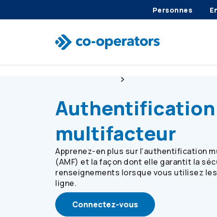
Personnes
E
Passer à la recherche
Passer au menu principal
Passer au contenu principal
Passer au pied de page
Services en ligne
Authentification multifa
Authentification
multifacteur
Apprenez-en plus sur l’authentification m
(AMF) et la façon dont elle garantit la sé
renseignements lorsque vous utilisez les
ligne.
Connectez-vous