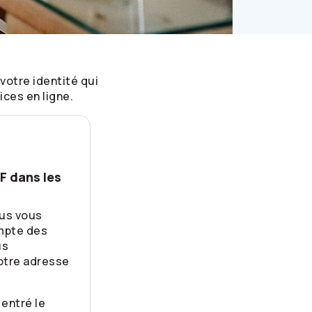
votre identité qui
ces en ligne.
F dans les
ous vous
mpte des
us
otre adresse
entré le