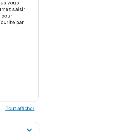
ous vous
rrez saisir
 pour
curité par
.
Tout afficher