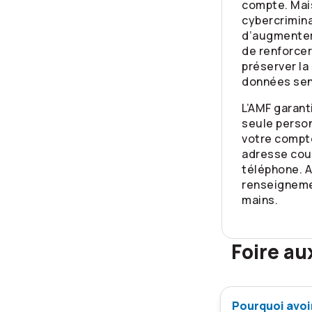
compte. Mai
cybercrimina
d’augmenter
de renforcer
préserver la
données sen
L’AMF garant
seule perso
votre compte
adresse cour
téléphone. A
renseigneme
mains.
Foire au
Pourquoi avoi