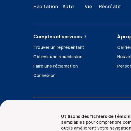
Habitation
Auto
Vie
Récréatif
Comptes et services
À pro
Trouver un représentant
Carriè
Obtenir une soumission
Nouvel
Faire une réclamation
Person
Connexion
Accessibilité
Mentions juridiques
Sécurit
Utilisons des fichiers de témoin
semblables pour comprendre comm
outils améliorent votre navigatio