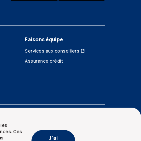
Faisons équipe
Services aux conseillers
Assurance crédit
gies
ences. Ces
J’ai
us