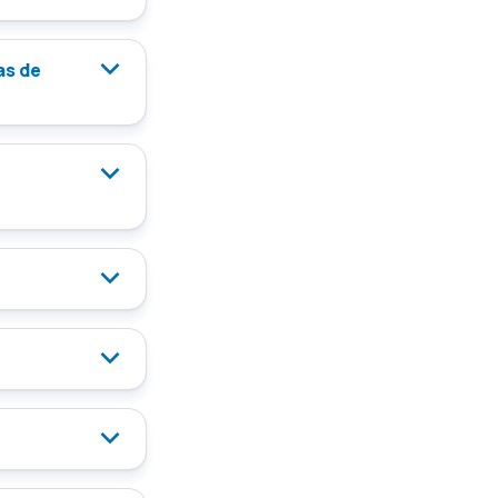
as de