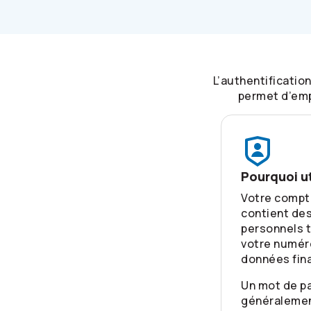
L’authentificatio
permet d’emp
Pourquoi ut
Votre compte
contient de
personnels t
votre numér
données fin
Un mot de pa
généralemen