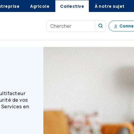
ntreprise
Agricole
Collective
À notre sujet
Conne
cteur
ultifacteur
curité de vos
 Services en