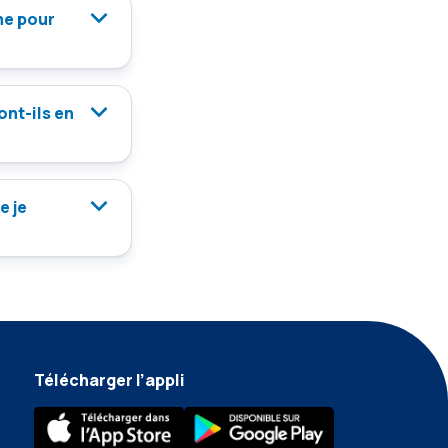
gne pour
ont-ils en
e je
Télécharger l’appli