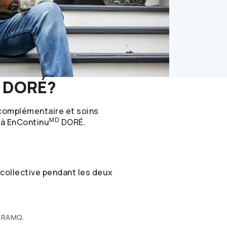
DORÉ?
e complémentaire et soins
MD
 à EnContinu
DORÉ.
collective pendant les deux
a RAMQ.