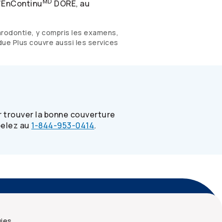
MD
d’EnContinu
DORÉ, au
arodontie, y compris les examens,
ndue Plus couvre aussi les services
 trouver la bonne couverture
pelez au
1-844-953-0414
.
écurité et confidentialité
Plan du site
gies