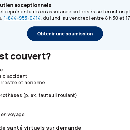
outien exceptionnels
t représentants en assurance autorisés se feront on pla
au
1-844-953-0414
, du lundi au vendredi entre 8 h 30 et 17
Obtenir une soumission
est couvert?
ce
s d’accident
rrestre et aérienne
rothèses (p. ex. fauteuil roulant)
 en voyage
de santé virtuels sur demande