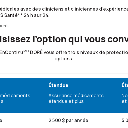
icales avec des cliniciens et cliniciennes d’expérience.
S Santé** 24 h sur 24.
uent.
sissez l’option qui vous con
MD
EnContinu
DORÉ vous offre trois niveaux de protectio
options.
Étendue
Ét
 médicaments
Assurance médicaments
No
us
étendue et plus
et
ée
2 500 $ par année
5 