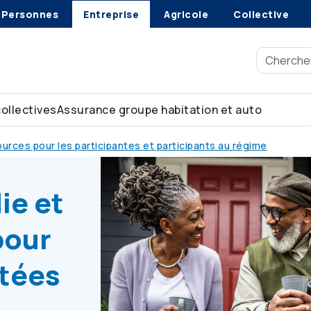
Personnes
Entreprise
Agricole
Collective
collectives
Assurance groupe habitation et auto
urces pour les participantes et participants au régime
 personnes retraitées
ie et
pour
itées