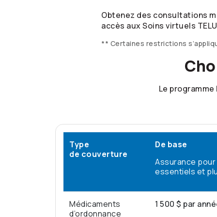
Obtenez des consultations méd
accès aux Soins virtuels TELU
** Certaines restrictions s’appliq
Choi
Le programme 
Type
De base
de couverture
Assurance pour
essentiels et pl
Médicaments
1 500 $ par ann
d’ordonnance