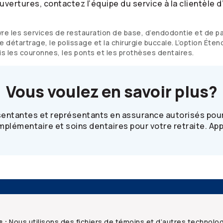
uvertures, contactez l’équipe du service à la clientèle 
vre les services de restauration de base, d’endodontie et de p
e détartrage, le polissage et la chirurgie buccale. L’option Éte
s les couronnes, les ponts et les prothèses dentaires.
Vous voulez en savoir plus?
sentantes et représentants en assurance autorisés pour
plémentaire et soins dentaires pour votre retraite. Ap
Ressources
Foire aux questions
Mentions juridiques
S
s :
Nous utilisons des fichiers de témoins et d’autres technolo