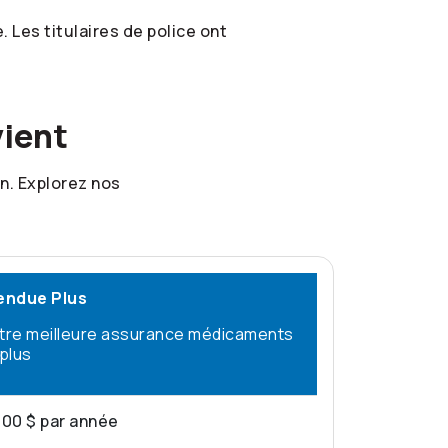
 Les titulaires de police ont
vient
n. Explorez nos
endue Plus
tre meilleure assurance médicaments
 plus
000 $ par année