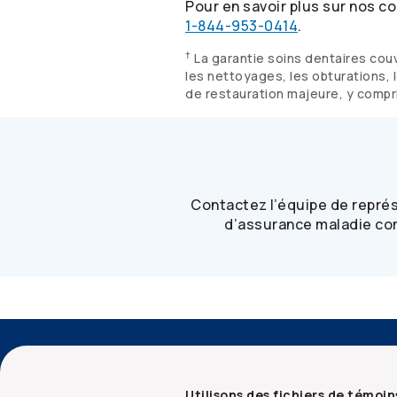
Pour en savoir plus sur nos co
1-844-953-0414
.
†
La garantie soins dentaires cou
les nettoyages, les obturations, l
de restauration majeure, y compri
Contactez l’équipe de repré
d’assurance maladie com
Accessibilité
Services aux conseillers
Utilisons des fichiers de témoin